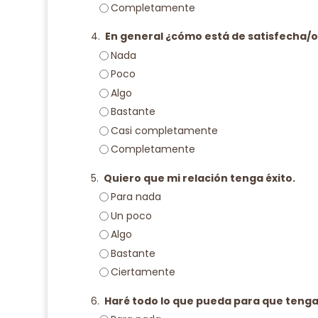
Completamente
4.
En general ¿cómo está de satisfecha/o
Nada
Poco
Algo
Bastante
Casi completamente
Completamente
5.
Quiero que mi relación tenga éxito.
Para nada
Un poco
Algo
Bastante
Ciertamente
6.
Haré todo lo que pueda para que tenga