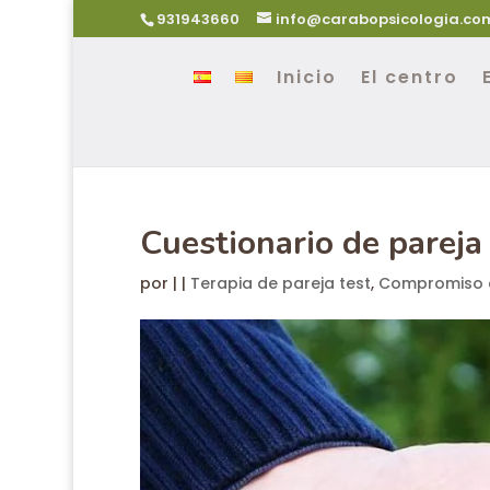
931943660
info@carabopsicologia.co
Inicio
El centro
Cuestionario de pareja
por
|
|
Terapia de pareja test
,
Compromiso c